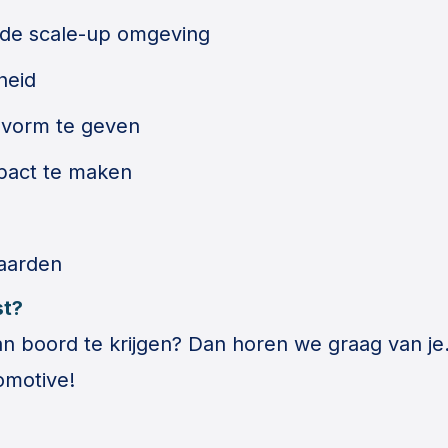
ende scale-up omgeving
heid
 vorm te geven
pact te maken
aarden
st?
an boord te krijgen? Dan horen we graag van je
tomotive!