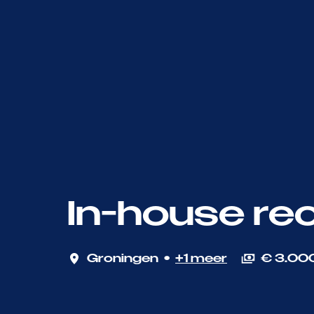
In-house rec
Groningen
•
+1 meer
€ 3.000