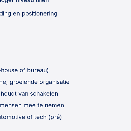
oger niveau tillen
ng en positionering
n-house of bureau)
che, groeiende organisatie
n houdt van schakelen
t mensen mee te nemen
utomotive of tech (pré)